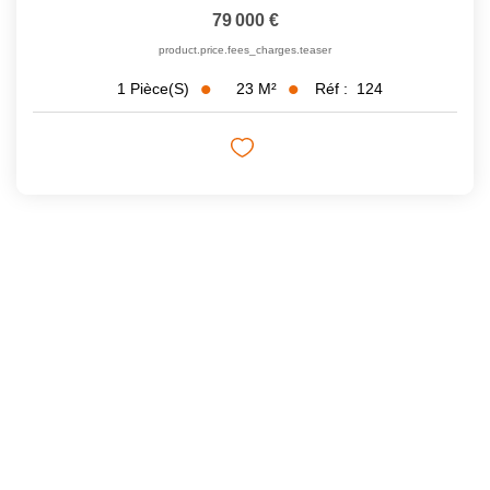
79 000 €
product.price.fees_charges.teaser
23
M²
Réf :
124
1
Pièce(s)