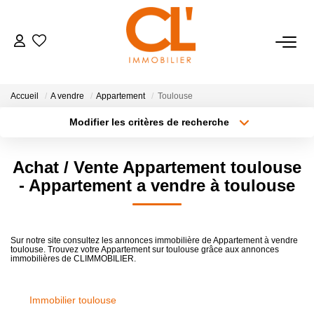
NOS BIENS
Accueil
A vendre
Appartement
Toulouse
Achat
Modifier les critères de recherche
Location
Localisation
Type de bien
Localisation
Sélectionnez...
Achat / Vente Appartement toulouse
ESTIMATION
Surface min
Budget max
- Appartement a vendre à toulouse
Plus de critères
Créer une alerte
BIENS VENDUS
Sur notre site consultez les annonces immobilière de Appartement à vendre
toulouse. Trouvez votre Appartement sur toulouse grâce aux annonces
immobilières de CLIMMOBILIER.
GESTION
Immobilier toulouse
NOTRE AGENCE