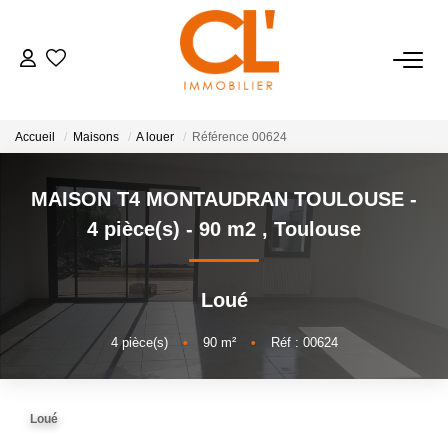
NOS BIENS
Accueil
Maisons
A louer
Référence 00624
Achat
Location
MAISON T4 MONTAUDRAN TOULOUSE -
4 pièce(s) - 90 m2
,
Toulouse
ESTIMATION
Loué
BIENS VENDUS
4
pièce(s)
•
90
m²
•
Réf : 00624
GESTION
Loué
NOTRE AGENCE