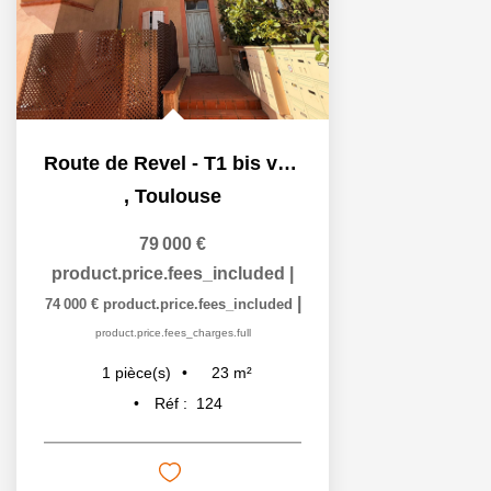
Route de Revel - T1 bis vendu loué
,
Toulouse
79 000 €
product.price.fees_included
|
|
74 000 €
product.price.fees_included
product.price.fees_charges.full
23
m²
1
pièce(s)
Réf :
124