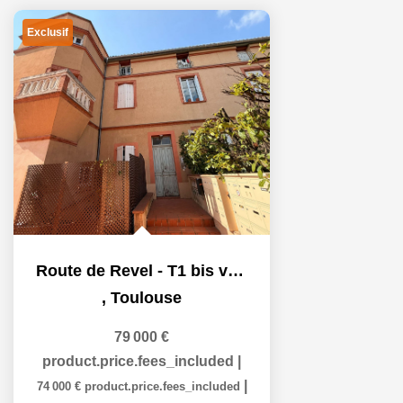
Exclusif
Route de Revel - T1 bis vendu loué
,
Toulouse
79 000 €
product.price.fees_included
|
|
74 000 €
product.price.fees_included