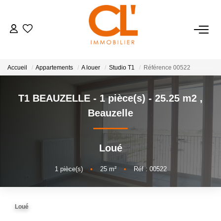
NOS BIENS
Accueil
Appartements
A louer
Studio T1
Référence 00522
Achat
Location
T1 BEAUZELLE - 1 pièce(s) - 25.25 m2
,
Beauzelle
ESTIMATION
Loué
BIENS VENDUS
1
pièce(s)
•
25
m²
•
Réf : 00522
GESTION
Loué
NOTRE AGENCE