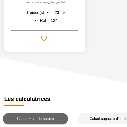
product.price.fees_charges.full
23
m²
1
pièce(s)
Réf :
124
Les calculatrices
Calcul Frais de notaire
Calcul capacité d'empr